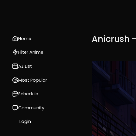
Anicrush 
Home
Filter Anime
AZ List
Most Popular
Schedule
Community
Login