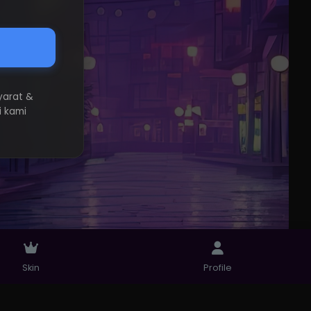
yarat &
i kami
Skin
Profile