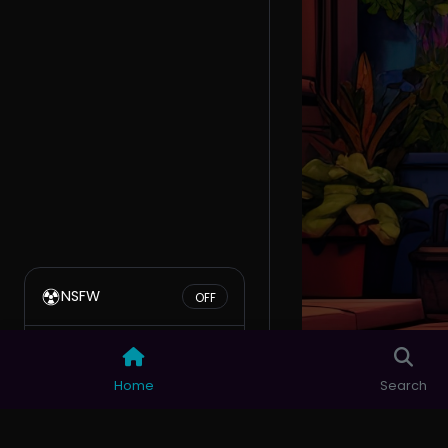
NSFW
Mode HD
Home
Search